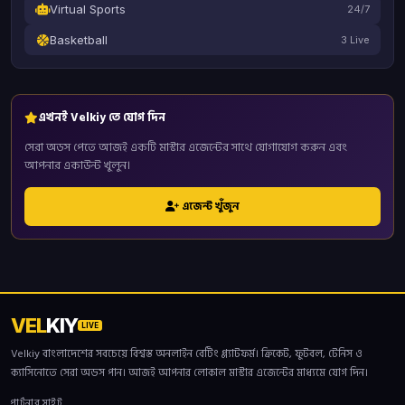
Virtual Sports
24/7
Basketball
3 Live
এখনই Velkiy তে যোগ দিন
সেরা অডস পেতে আজই একটি মাস্টার এজেন্টের সাথে যোগাযোগ করুন এবং
আপনার একাউন্ট খুলুন।
এজেন্ট খুঁজুন
VEL
KIY
LIVE
Velkiy বাংলাদেশের সবচেয়ে বিশ্বস্ত অনলাইন বেটিং প্ল্যাটফর্ম। ক্রিকেট, ফুটবল, টেনিস ও
ক্যাসিনোতে সেরা অডস পান। আজই আপনার লোকাল মাস্টার এজেন্টের মাধ্যমে যোগ দিন।
পার্টনার সাইট