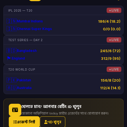
● LIVE
IPL 2025 — T20
🇮🇳
186/4 (18.2)
Mumbai Indians
🇮🇳
0/0 (0.0)
Chennai Super Kings
● LIVE
TEST SERIES — DAY 2
🇧🇩
245/6 (72)
Bangladesh
🏴󠁧󠁢󠁥󠁮󠁧󠁿
312/9 (95)
England
● LIVE
T20 WORLD CUP
🇵🇰
156/8 (20)
Pakistan
🇦🇺
112/4 (14.1)
Australia
খেলতে চান? আপনার বেটিং ID খুলুন
যেকোনো অফিশিয়াল Velkiy মাস্টার এজেন্টের সাথে যোগাযোগ করুন।
এজেন্ট লিস্ট
ID খুলুন