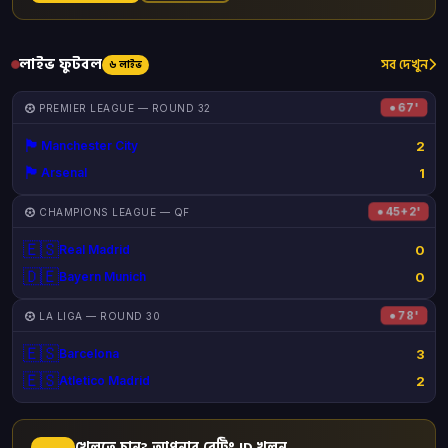
লাইভ ফুটবল
সব দেখুন
৬ লাইভ
● 67'
PREMIER LEAGUE — ROUND 32
🏴󠁧󠁢󠁥󠁮󠁧󠁿
2
Manchester City
🏴󠁧󠁢󠁥󠁮󠁧󠁿
1
Arsenal
● 45+2'
CHAMPIONS LEAGUE — QF
🇪🇸
0
Real Madrid
🇩🇪
0
Bayern Munich
● 78'
LA LIGA — ROUND 30
🇪🇸
3
Barcelona
🇪🇸
2
Atletico Madrid
খেলতে চান? আপনার বেটিং ID খুলুন