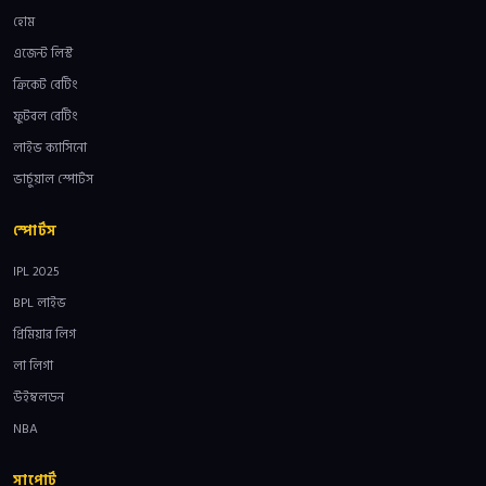
হোম
এজেন্ট লিস্ট
ক্রিকেট বেটিং
ফুটবল বেটিং
লাইভ ক্যাসিনো
ভার্চুয়াল স্পোর্টস
স্পোর্টস
IPL 2025
BPL লাইভ
প্রিমিয়ার লিগ
লা লিগা
উইম্বলডন
NBA
সাপোর্ট