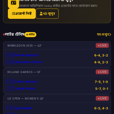
যেকোনো অফিশিয়াল Velkiy মাস্টার এজেন্টের সাথে যোগাযোগ করুন।
এজেন্ট লিস্ট
ID খুলুন
লাইভ টেনিস
সব দেখুন
৩ লাইভ
● LIVE
WIMBLEDON 2025 — QF
🇷🇸
6-4, 3-2
Novak Djokovic
🇩🇪
4-6, 2-3
Alexander Zverev
● LIVE
ROLAND GARROS — SF
🇪🇸
7-5, 1-0
Carlos Alcaraz
🇮🇹
5-7, 0-1
Jannik Sinner
● LIVE
US OPEN — WOMEN'S QF
🇵🇱
6-3, 4-3
Iga Swiatek