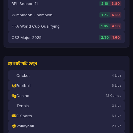
BPL Season 11
2.10
3.80
Wimbledon Champion
1.72
5.20
FIFA World Cup Qualifying
1.95
4.50
CS2 Major 2025
2.30
1.60
ক্যাটাগরি দেখুন
Cricket
4 Live
Football
6 Live
Casino
12 Games
Tennis
3 Live
E-Sports
6 Live
Volleyball
2 Live