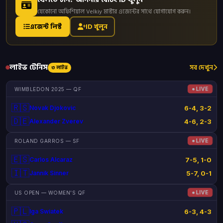
যেকোনো অফিশিয়াল Velkiy মাস্টার এজেন্টের সাথে যোগাযোগ করুন।
এজেন্ট লিস্ট
ID খুলুন
লাইভ টেনিস
সব দেখুন
৩ লাইভ
● LIVE
WIMBLEDON 2025 — QF
🇷🇸
6-4, 3-2
Novak Djokovic
🇩🇪
4-6, 2-3
Alexander Zverev
● LIVE
ROLAND GARROS — SF
🇪🇸
7-5, 1-0
Carlos Alcaraz
🇮🇹
5-7, 0-1
Jannik Sinner
● LIVE
US OPEN — WOMEN'S QF
🇵🇱
6-3, 4-3
Iga Swiatek