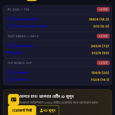
● LIVE
IPL 2025 — T20
🇮🇳
186/4 (18.2)
Mumbai Indians
🇮🇳
0/0 (0.0)
Chennai Super Kings
● LIVE
TEST SERIES — DAY 2
🇧🇩
245/6 (72)
Bangladesh
🏴󠁧󠁢󠁥󠁮󠁧󠁿
312/9 (95)
England
● LIVE
T20 WORLD CUP
🇵🇰
156/8 (20)
Pakistan
🇦🇺
112/4 (14.1)
Australia
খেলতে চান? আপনার বেটিং ID খুলুন
যেকোনো অফিশিয়াল Velkiy মাস্টার এজেন্টের সাথে যোগাযোগ করুন।
এজেন্ট লিস্ট
ID খুলুন