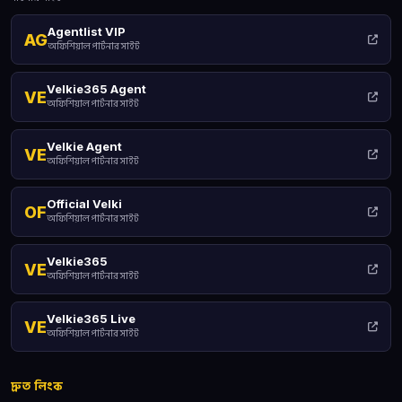
Agentlist VIP
AG
অফিশিয়াল পার্টনার সাইট
Velkie365 Agent
VE
অফিশিয়াল পার্টনার সাইট
Velkie Agent
VE
অফিশিয়াল পার্টনার সাইট
Official Velki
OF
অফিশিয়াল পার্টনার সাইট
Velkie365
VE
অফিশিয়াল পার্টনার সাইট
Velkie365 Live
VE
অফিশিয়াল পার্টনার সাইট
দ্রুত লিংক