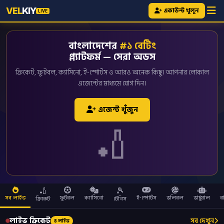
VEL
KIY
একাউন্ট খুলুন
LIVE
বাংলাদেশের
#১ বেটিং
প্ল্যাটফর্ম — সেরা অডস
ক্রিকেট, ফুটবল, ক্যাসিনো, ই-স্পোর্টস ও আরও অনেক কিছু। আপনার লোকাল
এজেন্টের মাধ্যমে যোগ দিন।
এজেন্ট খুঁজুন
🏏
🏏
🎾
সব লাইভ
ফুটবল
ক্যাসিনো
ই-স্পোর্টস
ভলিবল
ভার্চুয়াল
ব
ক্রিকেট
টেনিস
লাইভ ক্রিকেট
সব দেখুন
৪ লাইভ