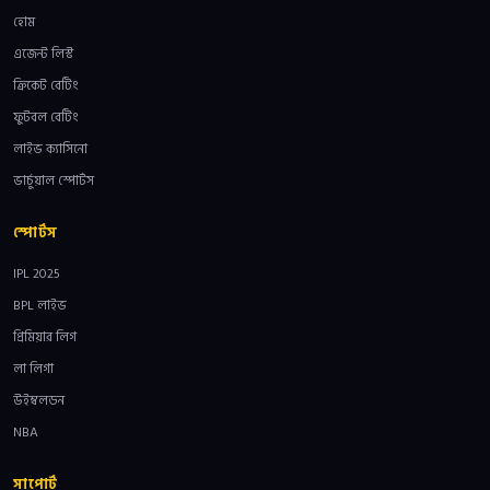
হোম
এজেন্ট লিস্ট
ক্রিকেট বেটিং
ফুটবল বেটিং
লাইভ ক্যাসিনো
ভার্চুয়াল স্পোর্টস
স্পোর্টস
IPL 2025
BPL লাইভ
প্রিমিয়ার লিগ
লা লিগা
উইম্বলডন
NBA
সাপোর্ট