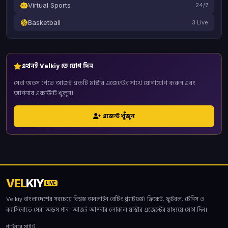
Virtual Sports
24/7
Basketball
3 Live
এখনই Velkiy তে যোগ দিন
সেরা অডস পেতে আজই একটি মাস্টার এজেন্টের সাথে যোগাযোগ করুন এবং
আপনার একাউন্ট খুলুন।
এজেন্ট খুঁজুন
VEL
KIY
LIVE
Velkiy বাংলাদেশের সবচেয়ে বিশ্বস্ত অনলাইন বেটিং প্ল্যাটফর্ম। ক্রিকেট, ফুটবল, টেনিস ও
ক্যাসিনোতে সেরা অডস পান। আজই আপনার লোকাল মাস্টার এজেন্টের মাধ্যমে যোগ দিন।
পার্টনার সাইট