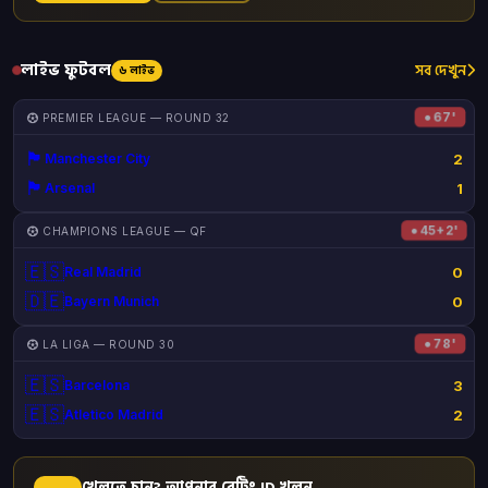
লাইভ ফুটবল
সব দেখুন
৬ লাইভ
● 67'
PREMIER LEAGUE — ROUND 32
🏴󠁧󠁢󠁥󠁮󠁧󠁿
2
Manchester City
🏴󠁧󠁢󠁥󠁮󠁧󠁿
1
Arsenal
● 45+2'
CHAMPIONS LEAGUE — QF
🇪🇸
0
Real Madrid
🇩🇪
0
Bayern Munich
● 78'
LA LIGA — ROUND 30
🇪🇸
3
Barcelona
🇪🇸
2
Atletico Madrid
খেলতে চান? আপনার বেটিং ID খুলুন