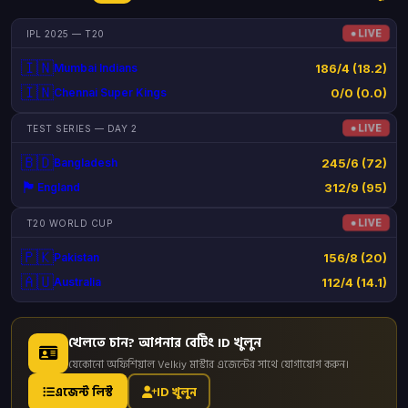
● LIVE
IPL 2025 — T20
🇮🇳
186/4 (18.2)
Mumbai Indians
🇮🇳
0/0 (0.0)
Chennai Super Kings
● LIVE
TEST SERIES — DAY 2
🇧🇩
245/6 (72)
Bangladesh
🏴󠁧󠁢󠁥󠁮󠁧󠁿
312/9 (95)
England
● LIVE
T20 WORLD CUP
🇵🇰
156/8 (20)
Pakistan
🇦🇺
112/4 (14.1)
Australia
খেলতে চান? আপনার বেটিং ID খুলুন
যেকোনো অফিশিয়াল Velkiy মাস্টার এজেন্টের সাথে যোগাযোগ করুন।
এজেন্ট লিস্ট
ID খুলুন