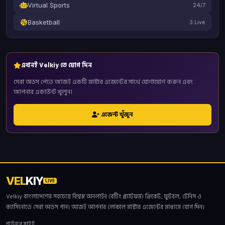
Virtual Sports
24/7
Basketball
3 Live
এখনই Velkiy তে যোগ দিন
সেরা অডস পেতে আজই একটি মাস্টার এজেন্টের সাথে যোগাযোগ করুন এবং
আপনার একাউন্ট খুলুন।
এজেন্ট খুঁজুন
VEL
KIY
LIVE
Velkiy বাংলাদেশের সবচেয়ে বিশ্বস্ত অনলাইন বেটিং প্ল্যাটফর্ম। ক্রিকেট, ফুটবল, টেনিস ও
ক্যাসিনোতে সেরা অডস পান। আজই আপনার লোকাল মাস্টার এজেন্টের মাধ্যমে যোগ দিন।
পার্টনার সাইট