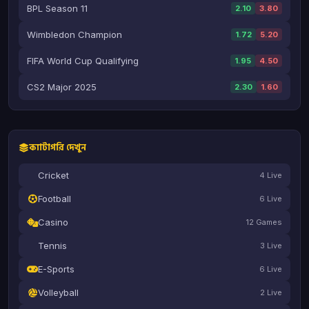
BPL Season 11
2.10
3.80
Wimbledon Champion
1.72
5.20
FIFA World Cup Qualifying
1.95
4.50
CS2 Major 2025
2.30
1.60
ক্যাটাগরি দেখুন
Cricket
4 Live
Football
6 Live
Casino
12 Games
Tennis
3 Live
E-Sports
6 Live
Volleyball
2 Live