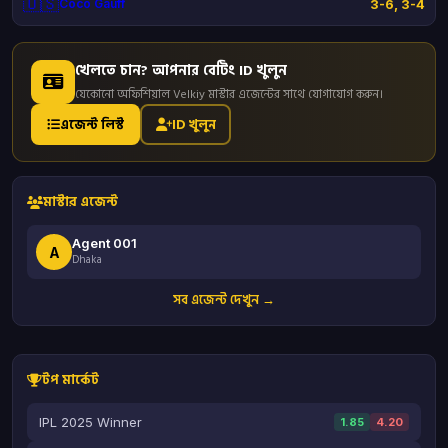
🇺🇸
3-6, 3-4
Coco Gauff
খেলতে চান? আপনার বেটিং ID খুলুন
যেকোনো অফিশিয়াল Velkiy মাস্টার এজেন্টের সাথে যোগাযোগ করুন।
এজেন্ট লিস্ট
ID খুলুন
মাস্টার এজেন্ট
Agent 001
A
Dhaka
সব এজেন্ট দেখুন →
টপ মার্কেট
IPL 2025 Winner
1.85
4.20