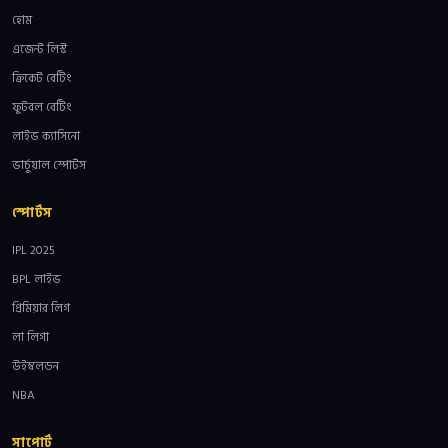
হোম
এজেন্ট লিস্ট
ক্রিকেট বেটিং
ফুটবল বেটিং
লাইভ ক্যাসিনো
ভার্চুয়াল স্পোর্টস
স্পোর্টস
IPL 2025
BPL লাইভ
প্রিমিয়ার লিগ
লা লিগা
উইম্বলডন
NBA
সাপোর্ট