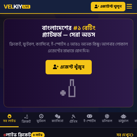
VEL
KIY
একাউন্ট খুলুন
LIVE
বাংলাদেশের
#১ বেটিং
প্ল্যাটফর্ম — সেরা অডস
ক্রিকেট, ফুটবল, ক্যাসিনো, ই-স্পোর্টস ও আরও অনেক কিছু। আপনার লোকাল
এজেন্টের মাধ্যমে যোগ দিন।
এজেন্ট খুঁজুন
🏏
🏏
🎾
সব লাইভ
ফুটবল
ক্যাসিনো
ই-স্পোর্টস
ভলিবল
ভার্চুয়াল
ব
ক্রিকেট
টেনিস
লাইভ ক্রিকেট
সব দেখুন
৪ লাইভ