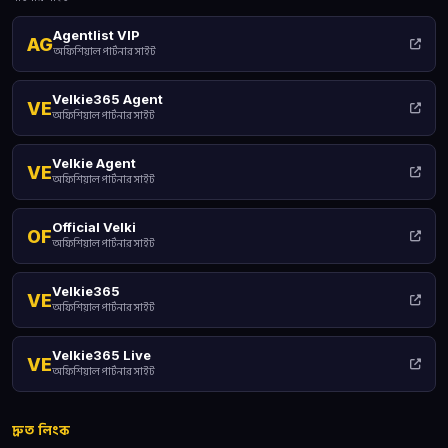
Agentlist VIP
AG
অফিশিয়াল পার্টনার সাইট
Velkie365 Agent
VE
অফিশিয়াল পার্টনার সাইট
Velkie Agent
VE
অফিশিয়াল পার্টনার সাইট
Official Velki
OF
অফিশিয়াল পার্টনার সাইট
Velkie365
VE
অফিশিয়াল পার্টনার সাইট
Velkie365 Live
VE
অফিশিয়াল পার্টনার সাইট
দ্রুত লিংক