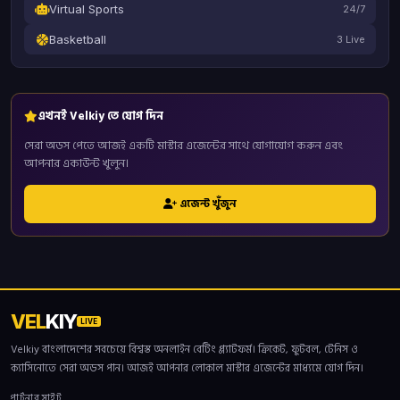
Virtual Sports
24/7
Basketball
3 Live
এখনই Velkiy তে যোগ দিন
সেরা অডস পেতে আজই একটি মাস্টার এজেন্টের সাথে যোগাযোগ করুন এবং
আপনার একাউন্ট খুলুন।
এজেন্ট খুঁজুন
VEL
KIY
LIVE
Velkiy বাংলাদেশের সবচেয়ে বিশ্বস্ত অনলাইন বেটিং প্ল্যাটফর্ম। ক্রিকেট, ফুটবল, টেনিস ও
ক্যাসিনোতে সেরা অডস পান। আজই আপনার লোকাল মাস্টার এজেন্টের মাধ্যমে যোগ দিন।
পার্টনার সাইট