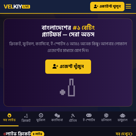
VEL
KIY
একাউন্ট খুলুন
LIVE
বাংলাদেশের
#১ বেটিং
প্ল্যাটফর্ম — সেরা অডস
ক্রিকেট, ফুটবল, ক্যাসিনো, ই-স্পোর্টস ও আরও অনেক কিছু। আপনার লোকাল
এজেন্টের মাধ্যমে যোগ দিন।
এজেন্ট খুঁজুন
🏏
🏏
🎾
সব লাইভ
ফুটবল
ক্যাসিনো
ই-স্পোর্টস
ভলিবল
ভার্চুয়াল
ব
ক্রিকেট
টেনিস
লাইভ ক্রিকেট
সব দেখুন
৪ লাইভ