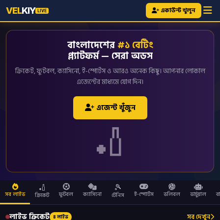
VEL
KIY
একাউন্ট খুলুন
LIVE
বাংলাদেশের
#১ বেটিং
প্ল্যাটফর্ম — সেরা অডস
ক্রিকেট, ফুটবল, ক্যাসিনো, ই-স্পোর্টস ও আরও অনেক কিছু। আপনার লোকাল
এজেন্টের মাধ্যমে যোগ দিন।
এজেন্ট খুঁজুন
🏏
🏏
🎾
সব লাইভ
ফুটবল
ক্যাসিনো
ই-স্পোর্টস
ভলিবল
ভার্চুয়াল
ব
ক্রিকেট
টেনিস
লাইভ ক্রিকেট
সব দেখুন
৪ লাইভ