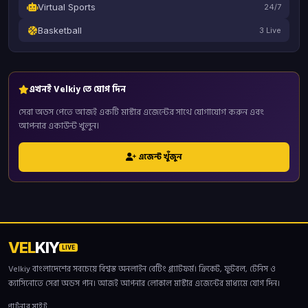
Virtual Sports
24/7
Basketball
3 Live
এখনই Velkiy তে যোগ দিন
সেরা অডস পেতে আজই একটি মাস্টার এজেন্টের সাথে যোগাযোগ করুন এবং
আপনার একাউন্ট খুলুন।
এজেন্ট খুঁজুন
VEL
KIY
LIVE
Velkiy বাংলাদেশের সবচেয়ে বিশ্বস্ত অনলাইন বেটিং প্ল্যাটফর্ম। ক্রিকেট, ফুটবল, টেনিস ও
ক্যাসিনোতে সেরা অডস পান। আজই আপনার লোকাল মাস্টার এজেন্টের মাধ্যমে যোগ দিন।
পার্টনার সাইট