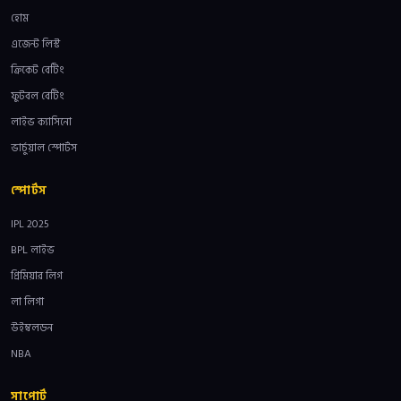
হোম
এজেন্ট লিস্ট
ক্রিকেট বেটিং
ফুটবল বেটিং
লাইভ ক্যাসিনো
ভার্চুয়াল স্পোর্টস
স্পোর্টস
IPL 2025
BPL লাইভ
প্রিমিয়ার লিগ
লা লিগা
উইম্বলডন
NBA
সাপোর্ট