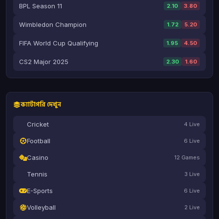
BPL Season 11
2.10
3.80
Wimbledon Champion
1.72
5.20
FIFA World Cup Qualifying
1.95
4.50
CS2 Major 2025
2.30
1.60
ক্যাটাগরি দেখুন
Cricket
4 Live
Football
6 Live
Casino
12 Games
Tennis
3 Live
E-Sports
6 Live
Volleyball
2 Live