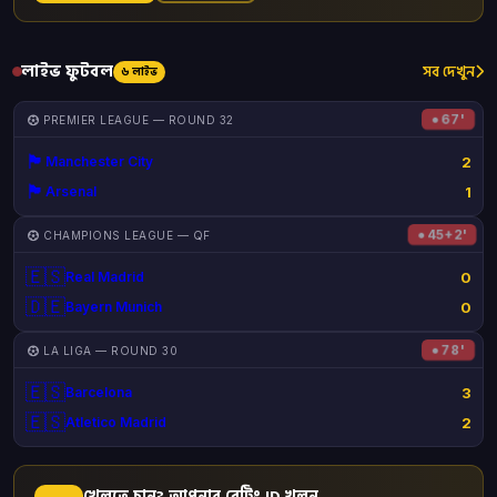
লাইভ ফুটবল
সব দেখুন
৬ লাইভ
● 67'
PREMIER LEAGUE — ROUND 32
🏴󠁧󠁢󠁥󠁮󠁧󠁿
2
Manchester City
🏴󠁧󠁢󠁥󠁮󠁧󠁿
1
Arsenal
● 45+2'
CHAMPIONS LEAGUE — QF
🇪🇸
0
Real Madrid
🇩🇪
0
Bayern Munich
● 78'
LA LIGA — ROUND 30
🇪🇸
3
Barcelona
🇪🇸
2
Atletico Madrid
খেলতে চান? আপনার বেটিং ID খুলুন