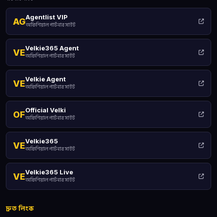
Agentlist VIP
AG
অফিশিয়াল পার্টনার সাইট
Velkie365 Agent
VE
অফিশিয়াল পার্টনার সাইট
Velkie Agent
VE
অফিশিয়াল পার্টনার সাইট
Official Velki
OF
অফিশিয়াল পার্টনার সাইট
Velkie365
VE
অফিশিয়াল পার্টনার সাইট
Velkie365 Live
VE
অফিশিয়াল পার্টনার সাইট
দ্রুত লিংক