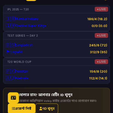
● LIVE
IPL 2025 — T20
🇮🇳
186/4 (18.2)
Mumbai Indians
🇮🇳
0/0 (0.0)
Chennai Super Kings
● LIVE
TEST SERIES — DAY 2
🇧🇩
245/6 (72)
Bangladesh
🏴󠁧󠁢󠁥󠁮󠁧󠁿
312/9 (95)
England
● LIVE
T20 WORLD CUP
🇵🇰
156/8 (20)
Pakistan
🇦🇺
112/4 (14.1)
Australia
খেলতে চান? আপনার বেটিং ID খুলুন
যেকোনো অফিশিয়াল Velkiy মাস্টার এজেন্টের সাথে যোগাযোগ করুন।
এজেন্ট লিস্ট
ID খুলুন