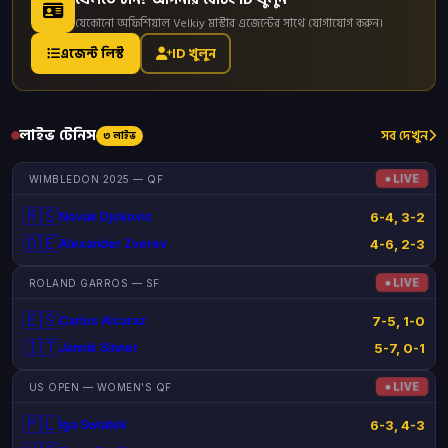
যেকোনো অফিশিয়াল Velkiy মাস্টার এজেন্টের সাথে যোগাযোগ করুন।
এজেন্ট লিস্ট
ID খুলুন
লাইভ টেনিস
সব দেখুন
৩ লাইভ
● LIVE
WIMBLEDON 2025 — QF
🇷🇸
6-4, 3-2
Novak Djokovic
🇩🇪
4-6, 2-3
Alexander Zverev
● LIVE
ROLAND GARROS — SF
🇪🇸
7-5, 1-0
Carlos Alcaraz
🇮🇹
5-7, 0-1
Jannik Sinner
● LIVE
US OPEN — WOMEN'S QF
🇵🇱
6-3, 4-3
Iga Swiatek