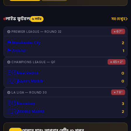
লাইভ ফুটবল
সব দেখুন
৬ লাইভ
● 67'
PREMIER LEAGUE — ROUND 32
🏴󠁧󠁢󠁥󠁮󠁧󠁿
2
Manchester City
🏴󠁧󠁢󠁥󠁮󠁧󠁿
1
Arsenal
● 45+2'
CHAMPIONS LEAGUE — QF
🇪🇸
0
Real Madrid
🇩🇪
0
Bayern Munich
● 78'
LA LIGA — ROUND 30
🇪🇸
3
Barcelona
🇪🇸
2
Atletico Madrid
খেলতে চান? আপনার বেটিং ID খুলুন