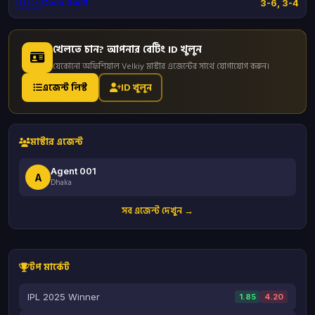
🇺🇸
3-6, 3-4
Coco Gauff
খেলতে চান? আপনার বেটিং ID খুলুন
যেকোনো অফিশিয়াল Velkiy মাস্টার এজেন্টের সাথে যোগাযোগ করুন।
এজেন্ট লিস্ট
ID খুলুন
মাস্টার এজেন্ট
Agent 001
A
Dhaka
সব এজেন্ট দেখুন →
টপ মার্কেট
IPL 2025 Winner
1.85
4.20