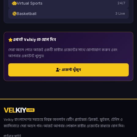
Virtual Sports
24/7
Basketball
3 Live
এখনই Velkiy তে যোগ দিন
সেরা অডস পেতে আজই একটি মাস্টার এজেন্টের সাথে যোগাযোগ করুন এবং
আপনার একাউন্ট খুলুন।
এজেন্ট খুঁজুন
VEL
KIY
LIVE
Velkiy বাংলাদেশের সবচেয়ে বিশ্বস্ত অনলাইন বেটিং প্ল্যাটফর্ম। ক্রিকেট, ফুটবল, টেনিস ও
ক্যাসিনোতে সেরা অডস পান। আজই আপনার লোকাল মাস্টার এজেন্টের মাধ্যমে যোগ দিন।
পার্টনার সাইট