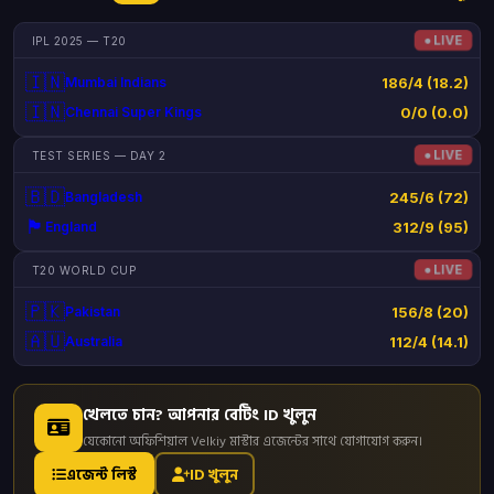
● LIVE
IPL 2025 — T20
🇮🇳
186/4 (18.2)
Mumbai Indians
🇮🇳
0/0 (0.0)
Chennai Super Kings
● LIVE
TEST SERIES — DAY 2
🇧🇩
245/6 (72)
Bangladesh
🏴󠁧󠁢󠁥󠁮󠁧󠁿
312/9 (95)
England
● LIVE
T20 WORLD CUP
🇵🇰
156/8 (20)
Pakistan
🇦🇺
112/4 (14.1)
Australia
খেলতে চান? আপনার বেটিং ID খুলুন
যেকোনো অফিশিয়াল Velkiy মাস্টার এজেন্টের সাথে যোগাযোগ করুন।
এজেন্ট লিস্ট
ID খুলুন