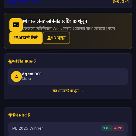
🇺🇸
3-6, 3-4
Coco Gauff
খেলতে চান? আপনার বেটিং ID খুলুন
যেকোনো অফিশিয়াল Velkiy মাস্টার এজেন্টের সাথে যোগাযোগ করুন।
এজেন্ট লিস্ট
ID খুলুন
মাস্টার এজেন্ট
Agent 001
A
Dhaka
সব এজেন্ট দেখুন →
টপ মার্কেট
IPL 2025 Winner
1.85
4.20