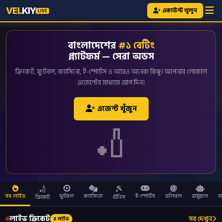
VEL
KIY
একাউন্ট খুলুন
LIVE
বাংলাদেশের
#১ বেটিং
প্ল্যাটফর্ম — সেরা অডস
ক্রিকেট, ফুটবল, ক্যাসিনো, ই-স্পোর্টস ও আরও অনেক কিছু। আপনার লোকাল
এজেন্টের মাধ্যমে যোগ দিন।
এজেন্ট খুঁজুন
🏏
🏏
🎾
সব লাইভ
ফুটবল
ক্যাসিনো
ই-স্পোর্টস
ভলিবল
ভার্চুয়াল
ব
ক্রিকেট
টেনিস
লাইভ ক্রিকেট
সব দেখুন
৪ লাইভ