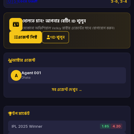
🇺🇸
3-6, 3-4
Coco Gauff
খেলতে চান? আপনার বেটিং ID খুলুন
যেকোনো অফিশিয়াল Velkiy মাস্টার এজেন্টের সাথে যোগাযোগ করুন।
এজেন্ট লিস্ট
ID খুলুন
মাস্টার এজেন্ট
Agent 001
A
Dhaka
সব এজেন্ট দেখুন →
টপ মার্কেট
IPL 2025 Winner
1.85
4.20