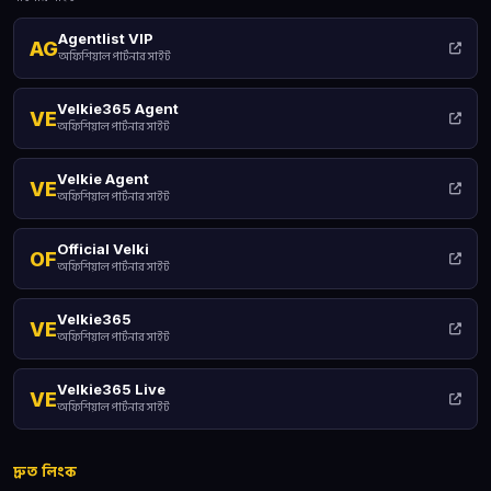
Agentlist VIP
AG
অফিশিয়াল পার্টনার সাইট
Velkie365 Agent
VE
অফিশিয়াল পার্টনার সাইট
Velkie Agent
VE
অফিশিয়াল পার্টনার সাইট
Official Velki
OF
অফিশিয়াল পার্টনার সাইট
Velkie365
VE
অফিশিয়াল পার্টনার সাইট
Velkie365 Live
VE
অফিশিয়াল পার্টনার সাইট
দ্রুত লিংক