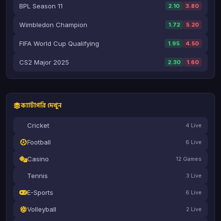
BPL Season 11
2.10
3.80
Wimbledon Champion
1.72
5.20
FIFA World Cup Qualifying
1.95
4.50
CS2 Major 2025
2.30
1.60
ক্যাটাগরি দেখুন
Cricket
4 Live
Football
6 Live
Casino
12 Games
Tennis
3 Live
E-Sports
6 Live
Volleyball
2 Live