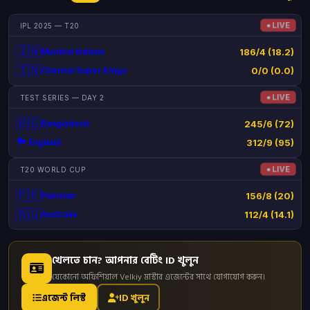
● LIVE
IPL 2025 — T20
🇮🇳
186/4 (18.2)
Mumbai Indians
🇮🇳
0/0 (0.0)
Chennai Super Kings
● LIVE
TEST SERIES — DAY 2
🇧🇩
245/6 (72)
Bangladesh
🏴󠁧󠁢󠁥󠁮󠁧󠁿
312/9 (95)
England
● LIVE
T20 WORLD CUP
🇵🇰
156/8 (20)
Pakistan
🇦🇺
112/4 (14.1)
Australia
খেলতে চান? আপনার বেটিং ID খুলুন
যেকোনো অফিশিয়াল Velkiy মাস্টার এজেন্টের সাথে যোগাযোগ করুন।
এজেন্ট লিস্ট
ID খুলুন