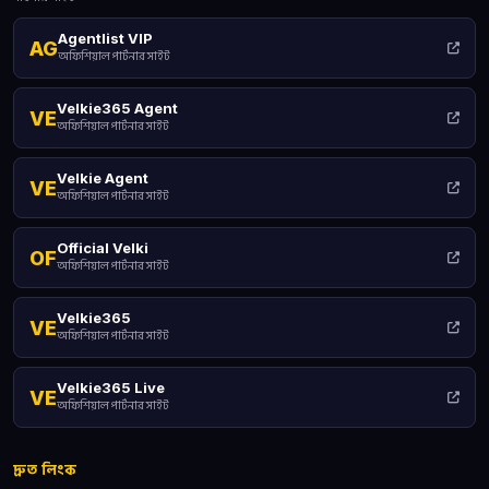
Agentlist VIP
AG
অফিশিয়াল পার্টনার সাইট
Velkie365 Agent
VE
অফিশিয়াল পার্টনার সাইট
Velkie Agent
VE
অফিশিয়াল পার্টনার সাইট
Official Velki
OF
অফিশিয়াল পার্টনার সাইট
Velkie365
VE
অফিশিয়াল পার্টনার সাইট
Velkie365 Live
VE
অফিশিয়াল পার্টনার সাইট
দ্রুত লিংক