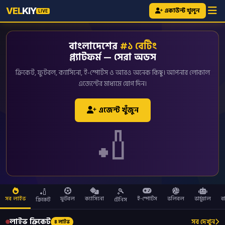
VEL
KIY
একাউন্ট খুলুন
LIVE
বাংলাদেশের
#১ বেটিং
প্ল্যাটফর্ম — সেরা অডস
ক্রিকেট, ফুটবল, ক্যাসিনো, ই-স্পোর্টস ও আরও অনেক কিছু। আপনার লোকাল
এজেন্টের মাধ্যমে যোগ দিন।
এজেন্ট খুঁজুন
🏏
🏏
🎾
সব লাইভ
ফুটবল
ক্যাসিনো
ই-স্পোর্টস
ভলিবল
ভার্চুয়াল
ব
ক্রিকেট
টেনিস
লাইভ ক্রিকেট
সব দেখুন
৪ লাইভ