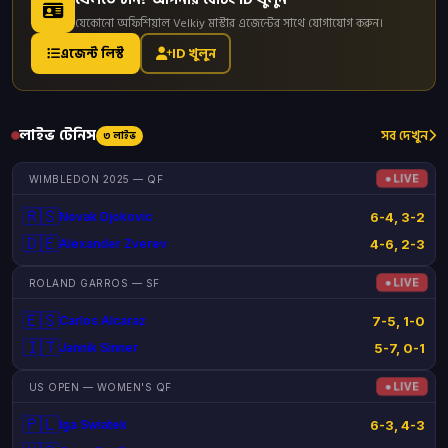
যেকোনো অফিশিয়াল Velkiy মাস্টার এজেন্টের সাথে যোগাযোগ করুন।
এজেন্ট লিস্ট
ID খুলুন
লাইভ টেনিস
সব দেখুন
৩ লাইভ
● LIVE
WIMBLEDON 2025 — QF
🇷🇸
6-4, 3-2
Novak Djokovic
🇩🇪
4-6, 2-3
Alexander Zverev
● LIVE
ROLAND GARROS — SF
🇪🇸
7-5, 1-0
Carlos Alcaraz
🇮🇹
5-7, 0-1
Jannik Sinner
● LIVE
US OPEN — WOMEN'S QF
🇵🇱
6-3, 4-3
Iga Swiatek