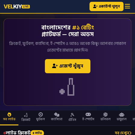
VEL
KIY
একাউন্ট খুলুন
LIVE
বাংলাদেশের
#১ বেটিং
প্ল্যাটফর্ম — সেরা অডস
ক্রিকেট, ফুটবল, ক্যাসিনো, ই-স্পোর্টস ও আরও অনেক কিছু। আপনার লোকাল
এজেন্টের মাধ্যমে যোগ দিন।
এজেন্ট খুঁজুন
🏏
🏏
🎾
সব লাইভ
ফুটবল
ক্যাসিনো
ই-স্পোর্টস
ভলিবল
ভার্চুয়াল
ব
ক্রিকেট
টেনিস
লাইভ ক্রিকেট
সব দেখুন
৪ লাইভ