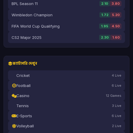
BPL Season 11
2.10
3.80
Wimbledon Champion
1.72
5.20
FIFA World Cup Qualifying
1.95
4.50
CS2 Major 2025
2.30
1.60
ক্যাটাগরি দেখুন
Cricket
4 Live
Football
6 Live
Casino
12 Games
Tennis
3 Live
E-Sports
6 Live
Volleyball
2 Live