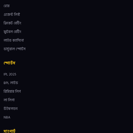
হোম
এজেন্ট লিস্ট
ক্রিকেট বেটিং
ফুটবল বেটিং
লাইভ ক্যাসিনো
ভার্চুয়াল স্পোর্টস
স্পোর্টস
IPL 2025
BPL লাইভ
প্রিমিয়ার লিগ
লা লিগা
উইম্বলডন
NBA
সাপোর্ট