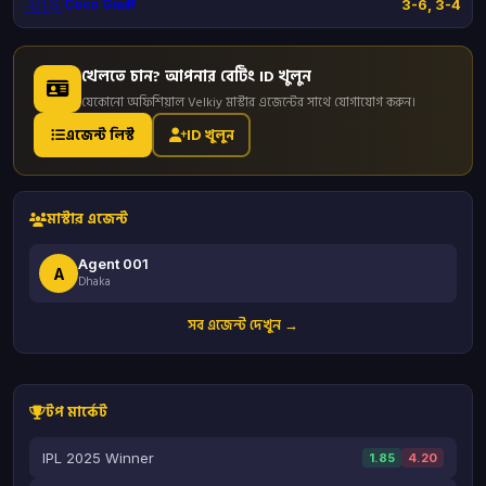
🇺🇸
3-6, 3-4
Coco Gauff
খেলতে চান? আপনার বেটিং ID খুলুন
যেকোনো অফিশিয়াল Velkiy মাস্টার এজেন্টের সাথে যোগাযোগ করুন।
এজেন্ট লিস্ট
ID খুলুন
মাস্টার এজেন্ট
Agent 001
A
Dhaka
সব এজেন্ট দেখুন →
টপ মার্কেট
IPL 2025 Winner
1.85
4.20