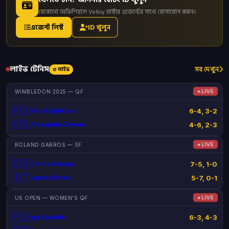
যেকোনো অফিশিয়াল Velkiy মাস্টার এজেন্টের সাথে যোগাযোগ করুন।
এজেন্ট লিস্ট
ID খুলুন
লাইভ টেনিস
সব দেখুন
৩ লাইভ
● LIVE
WIMBLEDON 2025 — QF
🇷🇸
6-4, 3-2
Novak Djokovic
🇩🇪
4-6, 2-3
Alexander Zverev
● LIVE
ROLAND GARROS — SF
🇪🇸
7-5, 1-0
Carlos Alcaraz
🇮🇹
5-7, 0-1
Jannik Sinner
● LIVE
US OPEN — WOMEN'S QF
🇵🇱
6-3, 4-3
Iga Swiatek