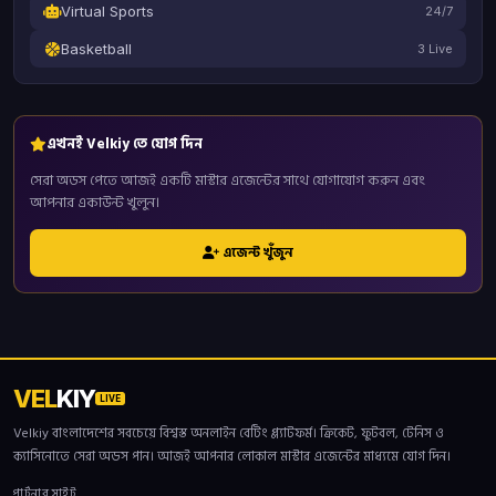
Virtual Sports
24/7
Basketball
3 Live
এখনই Velkiy তে যোগ দিন
সেরা অডস পেতে আজই একটি মাস্টার এজেন্টের সাথে যোগাযোগ করুন এবং
আপনার একাউন্ট খুলুন।
এজেন্ট খুঁজুন
VEL
KIY
LIVE
Velkiy বাংলাদেশের সবচেয়ে বিশ্বস্ত অনলাইন বেটিং প্ল্যাটফর্ম। ক্রিকেট, ফুটবল, টেনিস ও
ক্যাসিনোতে সেরা অডস পান। আজই আপনার লোকাল মাস্টার এজেন্টের মাধ্যমে যোগ দিন।
পার্টনার সাইট