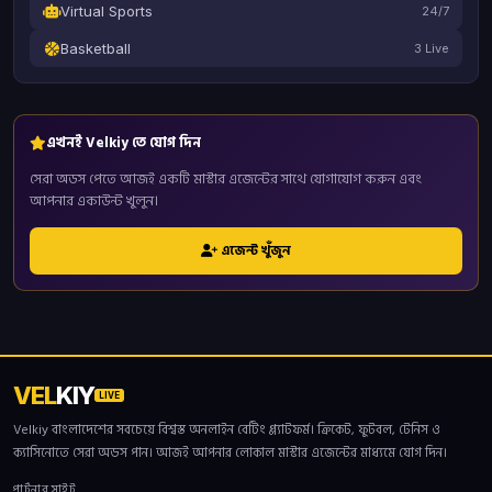
Virtual Sports
24/7
Basketball
3 Live
এখনই Velkiy তে যোগ দিন
সেরা অডস পেতে আজই একটি মাস্টার এজেন্টের সাথে যোগাযোগ করুন এবং
আপনার একাউন্ট খুলুন।
এজেন্ট খুঁজুন
VEL
KIY
LIVE
Velkiy বাংলাদেশের সবচেয়ে বিশ্বস্ত অনলাইন বেটিং প্ল্যাটফর্ম। ক্রিকেট, ফুটবল, টেনিস ও
ক্যাসিনোতে সেরা অডস পান। আজই আপনার লোকাল মাস্টার এজেন্টের মাধ্যমে যোগ দিন।
পার্টনার সাইট