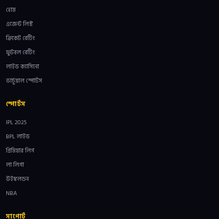
হোম
এজেন্ট লিস্ট
ক্রিকেট বেটিং
ফুটবল বেটিং
লাইভ ক্যাসিনো
ভার্চুয়াল স্পোর্টস
স্পোর্টস
IPL 2025
BPL লাইভ
প্রিমিয়ার লিগ
লা লিগা
উইম্বলডন
NBA
সাপোর্ট