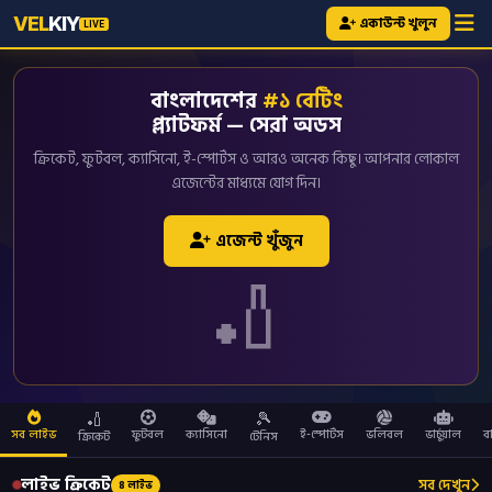
VEL
KIY
একাউন্ট খুলুন
LIVE
বাংলাদেশের
#১ বেটিং
প্ল্যাটফর্ম — সেরা অডস
ক্রিকেট, ফুটবল, ক্যাসিনো, ই-স্পোর্টস ও আরও অনেক কিছু। আপনার লোকাল
এজেন্টের মাধ্যমে যোগ দিন।
এজেন্ট খুঁজুন
🏏
🏏
🎾
সব লাইভ
ফুটবল
ক্যাসিনো
ই-স্পোর্টস
ভলিবল
ভার্চুয়াল
ব
ক্রিকেট
টেনিস
লাইভ ক্রিকেট
সব দেখুন
৪ লাইভ