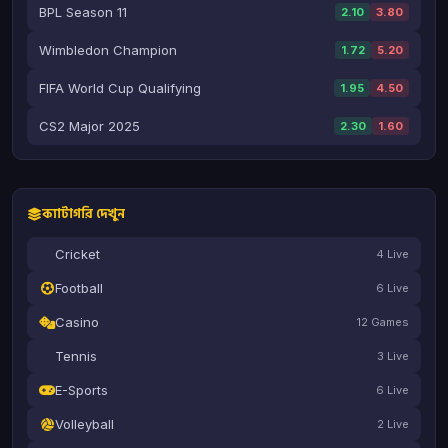
BPL Season 11
2.10
3.80
Wimbledon Champion
1.72
5.20
FIFA World Cup Qualifying
1.95
4.50
CS2 Major 2025
2.30
1.60
ক্যাটাগরি দেখুন
Cricket
4 Live
Football
6 Live
Casino
12 Games
Tennis
3 Live
E-Sports
6 Live
Volleyball
2 Live