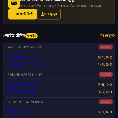
যেকোনো অফিশিয়াল Velkiy মাস্টার এজেন্টের সাথে যোগাযোগ করুন।
এজেন্ট লিস্ট
ID খুলুন
লাইভ টেনিস
সব দেখুন
৩ লাইভ
● LIVE
WIMBLEDON 2025 — QF
🇷🇸
6-4, 3-2
Novak Djokovic
🇩🇪
4-6, 2-3
Alexander Zverev
● LIVE
ROLAND GARROS — SF
🇪🇸
7-5, 1-0
Carlos Alcaraz
🇮🇹
5-7, 0-1
Jannik Sinner
● LIVE
US OPEN — WOMEN'S QF
🇵🇱
6-3, 4-3
Iga Swiatek