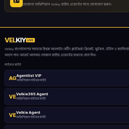
যেকোনো অফিশিয়াল Velkiy মাস্টার এজেন্টের সাথে যোগাযোগ করুন।
VEL
KIY
LIVE
Velkiy বাংলাদেশের সবচেয়ে বিশ্বস্ত অনলাইন বেটিং প্ল্যাটফর্ম। ক্রিকেট, ফুটবল, টেনিস ও ক্যাসিন
অডস পান। আজই আপনার লোকাল মাস্টার এজেন্টের মাধ্যমে যোগ দিন।
পার্টনার সাইট
Agentlist VIP
AG
অফিশিয়াল পার্টনার সাইট
Velkie365 Agent
VE
অফিশিয়াল পার্টনার সাইট
Velkie Agent
VE
অফিশিয়াল পার্টনার সাইট