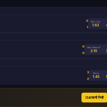
2
Man City
1.62
1
0
Real Madrid
2.10
0
3
Barca
1.45
2
এজেন্ট লিস্ট