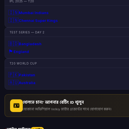
IPL 2025 — T20
🇮🇳
Mumbai Indians
🇮🇳
Chennai Super Kings
TEST SERIES — DAY 2
🇧🇩
Bangladesh
🏴󠁧󠁢󠁥󠁮󠁧󠁿
England
T20 WORLD CUP
🇵🇰
Pakistan
🇦🇺
Australia
খেলতে চান? আপনার বেটিং ID খুলুন
যেকোনো অফিশিয়াল Velkiy মাস্টার এজেন্টের সাথে যোগাযোগ করুন।