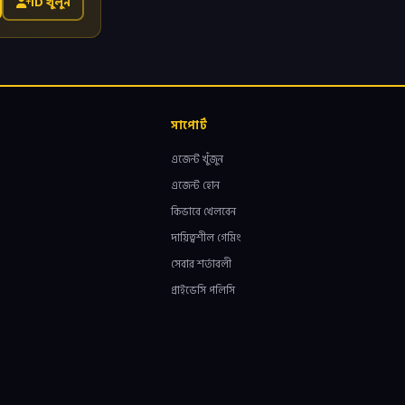
ID খুলুন
সাপোর্ট
এজেন্ট খুঁজুন
এজেন্ট হোন
কিভাবে খেলবেন
দায়িত্বশীল গেমিং
সেবার শর্তাবলী
প্রাইভেসি পলিসি