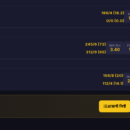
186/4 (18.2)
M
0/0 (0.0)
245/6 (72)
BAN Win
E
3.40
312/9 (95)
156/8 (20)
PA
2
112/4 (14.1)
এজেন্ট লিস্ট