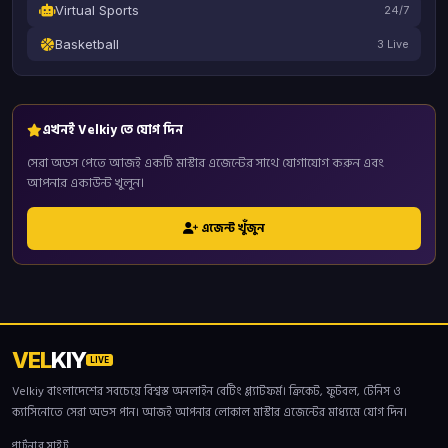
Virtual Sports
24/7
Basketball
3 Live
এখনই Velkiy তে যোগ দিন
সেরা অডস পেতে আজই একটি মাস্টার এজেন্টের সাথে যোগাযোগ করুন এবং
আপনার একাউন্ট খুলুন।
এজেন্ট খুঁজুন
VEL
KIY
LIVE
Velkiy বাংলাদেশের সবচেয়ে বিশ্বস্ত অনলাইন বেটিং প্ল্যাটফর্ম। ক্রিকেট, ফুটবল, টেনিস ও
ক্যাসিনোতে সেরা অডস পান। আজই আপনার লোকাল মাস্টার এজেন্টের মাধ্যমে যোগ দিন।
পার্টনার সাইট