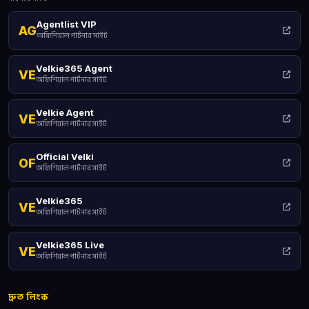
Agentlist VIP
AG
অফিশিয়াল পার্টনার সাইট
Velkie365 Agent
VE
অফিশিয়াল পার্টনার সাইট
Velkie Agent
VE
অফিশিয়াল পার্টনার সাইট
Official Velki
OF
অফিশিয়াল পার্টনার সাইট
Velkie365
VE
অফিশিয়াল পার্টনার সাইট
Velkie365 Live
VE
অফিশিয়াল পার্টনার সাইট
দ্রুত লিংক