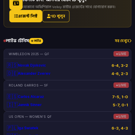
যেকোনো অফিশিয়াল Velkiy মাস্টার এজেন্টের সাথে যোগাযোগ করুন।
এজেন্ট লিস্ট
ID খুলুন
লাইভ টেনিস
সব দেখুন
৩ লাইভ
● LIVE
WIMBLEDON 2025 — QF
🇷🇸
6-4, 3-2
Novak Djokovic
🇩🇪
4-6, 2-3
Alexander Zverev
● LIVE
ROLAND GARROS — SF
🇪🇸
7-5, 1-0
Carlos Alcaraz
🇮🇹
5-7, 0-1
Jannik Sinner
● LIVE
US OPEN — WOMEN'S QF
🇵🇱
6-3, 4-3
Iga Swiatek