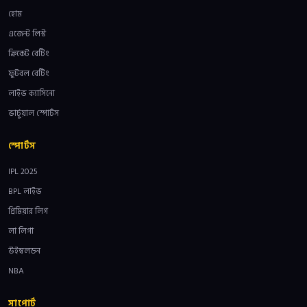
হোম
এজেন্ট লিস্ট
ক্রিকেট বেটিং
ফুটবল বেটিং
লাইভ ক্যাসিনো
ভার্চুয়াল স্পোর্টস
স্পোর্টস
IPL 2025
BPL লাইভ
প্রিমিয়ার লিগ
লা লিগা
উইম্বলডন
NBA
সাপোর্ট