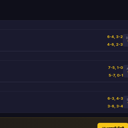
6-4, 3-2
D
4-6, 2-3
7-5, 1-0
A
5-7, 0-1
6-3, 4-3
S
3-6, 3-4