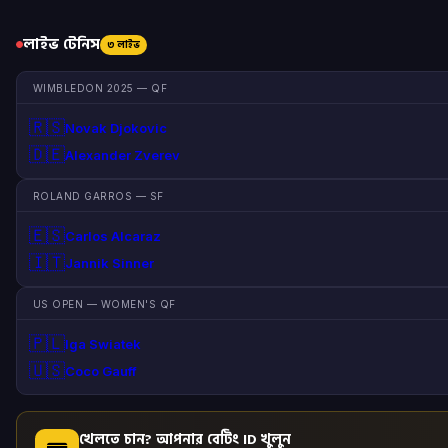
লাইভ টেনিস
৩ লাইভ
WIMBLEDON 2025 — QF
🇷🇸
Novak Djokovic
🇩🇪
Alexander Zverev
ROLAND GARROS — SF
🇪🇸
Carlos Alcaraz
🇮🇹
Jannik Sinner
US OPEN — WOMEN'S QF
🇵🇱
Iga Swiatek
🇺🇸
Coco Gauff
খেলতে চান? আপনার বেটিং ID খুলুন