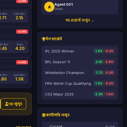
● LIVE
Agent 001
A
Dhaka
I Win
CSK Win
1.71
2.15
সব এজেন্ট দেখুন →
● LIVE
টপ মার্কেট
NG Win
Draw
1.45
4.20
IPL 2025 Winner
1.85
4.20
BPL Season 11
2.10
3.80
● LIVE
Wimbledon Champion
1.72
5.20
K Win
AUS Win
.80
1.38
FIFA World Cup Qualifying
1.95
4.50
CS2 Major 2025
2.30
1.60
ID খুলুন
ক্যাটাগরি দেখুন
Cricket
4 Live