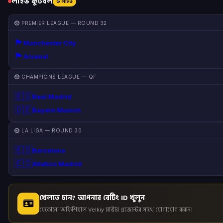
লাইভ ফুটবল
৬ লাইভ
PREMIER LEAGUE — ROUND 32
🏴󠁧󠁢󠁥󠁮󠁧󠁿
Manchester City
🏴󠁧󠁢󠁥󠁮󠁧󠁿
Arsenal
CHAMPIONS LEAGUE — QF
🇪🇸
Real Madrid
🇩🇪
Bayern Munich
LA LIGA — ROUND 30
🇪🇸
Barcelona
🇪🇸
Atletico Madrid
খেলতে চান? আপনার বেটিং ID খুলুন
যেকোনো অফিশিয়াল Velkiy মাস্টার এজেন্টের সাথে যোগাযোগ করুন।