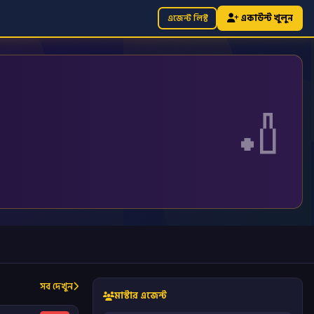
একাউন্ট খুলুন
এজেন্ট লিস্ট
🏏
সব দেখুন
মাস্টার এজেন্ট