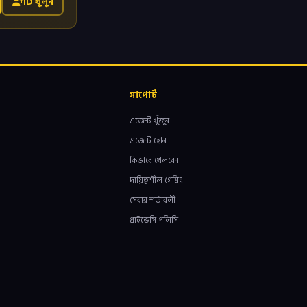
ID খুলুন
সাপোর্ট
এজেন্ট খুঁজুন
এজেন্ট হোন
কিভাবে খেলবেন
দায়িত্বশীল গেমিং
সেবার শর্তাবলী
প্রাইভেসি পলিসি