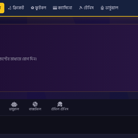
⚽ ফুটবল
ম
🏏 ক্রিকেট
🎰 ক্যাসিনো
🎾 টেনিস
🤖 ভার্চুয়াল
্টের মাধ্যমে যোগ দিন।
ভার্চুয়াল
বাস্কেটবল
টেবিল টেনিস