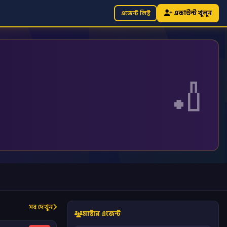
একাউন্ট খুলুন
এজেন্ট লিস্ট
🏏
সব দেখুন
মাস্টার এজেন্ট