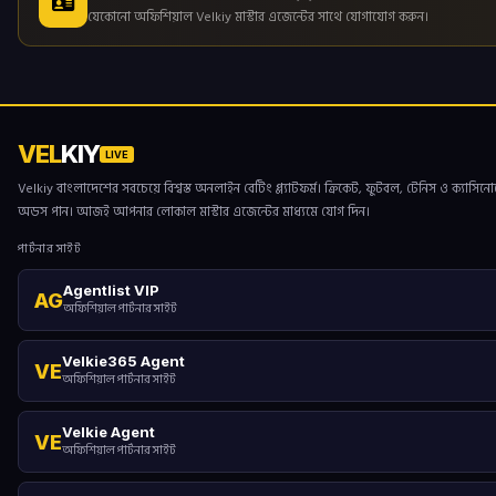
যেকোনো অফিশিয়াল Velkiy মাস্টার এজেন্টের সাথে যোগাযোগ করুন।
VEL
KIY
LIVE
Velkiy বাংলাদেশের সবচেয়ে বিশ্বস্ত অনলাইন বেটিং প্ল্যাটফর্ম। ক্রিকেট, ফুটবল, টেনিস ও ক্যাসিন
অডস পান। আজই আপনার লোকাল মাস্টার এজেন্টের মাধ্যমে যোগ দিন।
পার্টনার সাইট
Agentlist VIP
AG
অফিশিয়াল পার্টনার সাইট
Velkie365 Agent
VE
অফিশিয়াল পার্টনার সাইট
Velkie Agent
VE
অফিশিয়াল পার্টনার সাইট