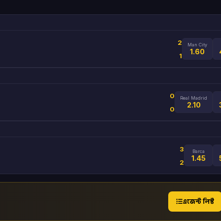
2
Man City
1.60
1
0
Real Madrid
2.10
0
3
Barca
1.45
2
এজেন্ট লিস্ট