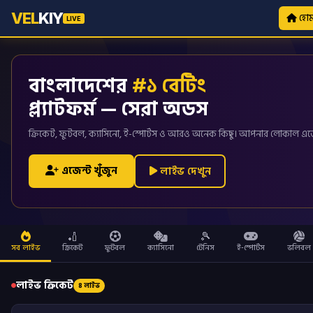
VEL
KIY
হো
LIVE
বাংলাদেশের
#১ বেটিং
প্ল্যাটফর্ম — সেরা অডস
ক্রিকেট, ফুটবল, ক্যাসিনো, ই-স্পোর্টস ও আরও অনেক কিছু। আপনার লোকাল এজেন
এজেন্ট খুঁজুন
লাইভ দেখুন
🏏
🎾
সব লাইভ
ক্রিকেট
ফুটবল
ক্যাসিনো
টেনিস
ই-স্পোর্টস
ভলিবল
লাইভ ক্রিকেট
৪ লাইভ