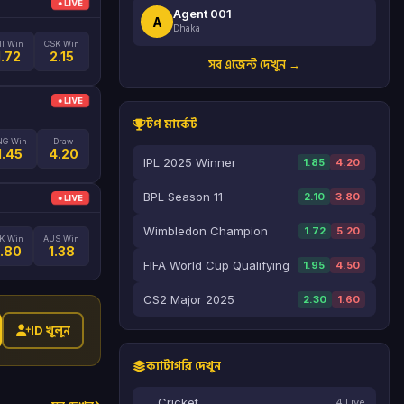
● LIVE
Agent 001
A
Dhaka
I Win
CSK Win
1.72
2.15
সব এজেন্ট দেখুন →
● LIVE
টপ মার্কেট
NG Win
Draw
1.45
4.20
IPL 2025 Winner
1.85
4.20
BPL Season 11
2.10
3.80
● LIVE
Wimbledon Champion
1.72
5.20
K Win
AUS Win
.80
1.38
FIFA World Cup Qualifying
1.95
4.50
CS2 Major 2025
2.30
1.60
ID খুলুন
ক্যাটাগরি দেখুন
Cricket
4 Live