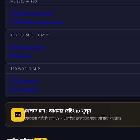
IPL 2025 — T20
🇮🇳
Mumbai Indians
🇮🇳
Chennai Super Kings
TEST SERIES — DAY 2
🇧🇩
Bangladesh
🏴󠁧󠁢󠁥󠁮󠁧󠁿
England
T20 WORLD CUP
🇵🇰
Pakistan
🇦🇺
Australia
খেলতে চান? আপনার বেটিং ID খুলুন
যেকোনো অফিশিয়াল Velkiy মাস্টার এজেন্টের সাথে যোগাযোগ করুন।