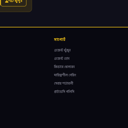
ID খুলুন
সাপোর্ট
এজেন্ট খুঁজুন
এজেন্ট হোন
কিভাবে খেলবেন
দায়িত্বশীল গেমিং
সেবার শর্তাবলী
প্রাইভেসি পলিসি