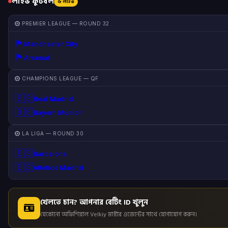
লাইভ ফুটবল
৬ লাইভ
PREMIER LEAGUE — ROUND 32
🏴󠁧󠁢󠁥󠁮󠁧󠁿
Manchester City
🏴󠁧󠁢󠁥󠁮󠁧󠁿
Arsenal
CHAMPIONS LEAGUE — QF
🇪🇸
Real Madrid
🇩🇪
Bayern Munich
LA LIGA — ROUND 30
🇪🇸
Barcelona
🇪🇸
Atletico Madrid
খেলতে চান? আপনার বেটিং ID খুলুন
যেকোনো অফিশিয়াল Velkiy মাস্টার এজেন্টের সাথে যোগাযোগ করুন।