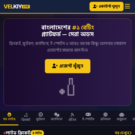
VEL
KIY
একাউন্ট খুলুন
LIVE
বাংলাদেশের
#১ বেটিং
প্ল্যাটফর্ম — সেরা অডস
ক্রিকেট, ফুটবল, ক্যাসিনো, ই-স্পোর্টস ও আরও অনেক কিছু। আপনার লোকাল
এজেন্টের মাধ্যমে যোগ দিন।
এজেন্ট খুঁজুন
🏏
🏏
🎾
সব লাইভ
ফুটবল
ক্যাসিনো
ই-স্পোর্টস
ভলিবল
ভার্চুয়াল
ব
ক্রিকেট
টেনিস
লাইভ ক্রিকেট
সব দেখুন
৪ লাইভ