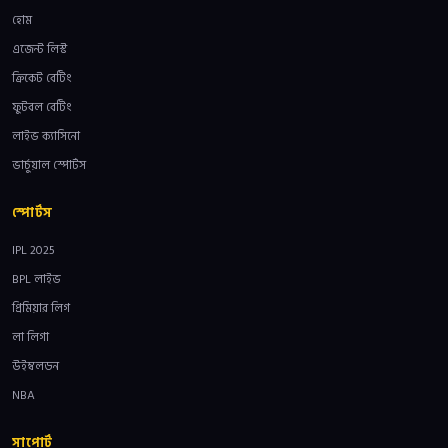
হোম
এজেন্ট লিস্ট
ক্রিকেট বেটিং
ফুটবল বেটিং
লাইভ ক্যাসিনো
ভার্চুয়াল স্পোর্টস
স্পোর্টস
IPL 2025
BPL লাইভ
প্রিমিয়ার লিগ
লা লিগা
উইম্বলডন
NBA
সাপোর্ট