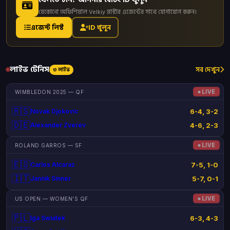
যেকোনো অফিশিয়াল Velkiy মাস্টার এজেন্টের সাথে যোগাযোগ করুন।
এজেন্ট লিস্ট
ID খুলুন
লাইভ টেনিস
সব দেখুন
৩ লাইভ
● LIVE
WIMBLEDON 2025 — QF
🇷🇸
6-4, 3-2
Novak Djokovic
🇩🇪
4-6, 2-3
Alexander Zverev
● LIVE
ROLAND GARROS — SF
🇪🇸
7-5, 1-0
Carlos Alcaraz
🇮🇹
5-7, 0-1
Jannik Sinner
● LIVE
US OPEN — WOMEN'S QF
🇵🇱
6-3, 4-3
Iga Swiatek