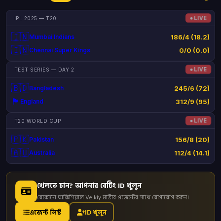
● LIVE
IPL 2025 — T20
🇮🇳
186/4 (18.2)
Mumbai Indians
🇮🇳
0/0 (0.0)
Chennai Super Kings
● LIVE
TEST SERIES — DAY 2
🇧🇩
245/6 (72)
Bangladesh
🏴󠁧󠁢󠁥󠁮󠁧󠁿
312/9 (95)
England
● LIVE
T20 WORLD CUP
🇵🇰
156/8 (20)
Pakistan
🇦🇺
112/4 (14.1)
Australia
খেলতে চান? আপনার বেটিং ID খুলুন
যেকোনো অফিশিয়াল Velkiy মাস্টার এজেন্টের সাথে যোগাযোগ করুন।
এজেন্ট লিস্ট
ID খুলুন