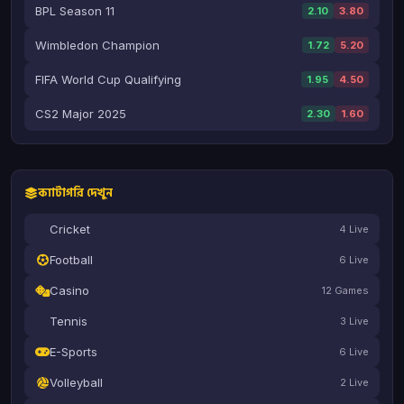
BPL Season 11
2.10
3.80
Wimbledon Champion
1.72
5.20
FIFA World Cup Qualifying
1.95
4.50
CS2 Major 2025
2.30
1.60
ক্যাটাগরি দেখুন
Cricket
4 Live
Football
6 Live
Casino
12 Games
Tennis
3 Live
E-Sports
6 Live
Volleyball
2 Live