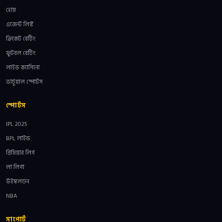
হোম
এজেন্ট লিস্ট
ক্রিকেট বেটিং
ফুটবল বেটিং
লাইভ ক্যাসিনো
ভার্চুয়াল স্পোর্টস
স্পোর্টস
IPL 2025
BPL লাইভ
প্রিমিয়ার লিগ
লা লিগা
উইম্বলডন
NBA
সাপোর্ট