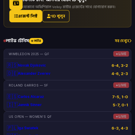
যেকোনো অফিশিয়াল Velkiy মাস্টার এজেন্টের সাথে যোগাযোগ করুন।
এজেন্ট লিস্ট
ID খুলুন
লাইভ টেনিস
সব দেখুন
৩ লাইভ
● LIVE
WIMBLEDON 2025 — QF
🇷🇸
6-4, 3-2
Novak Djokovic
🇩🇪
4-6, 2-3
Alexander Zverev
● LIVE
ROLAND GARROS — SF
🇪🇸
7-5, 1-0
Carlos Alcaraz
🇮🇹
5-7, 0-1
Jannik Sinner
● LIVE
US OPEN — WOMEN'S QF
🇵🇱
6-3, 4-3
Iga Swiatek