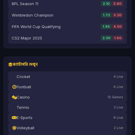
BPL Season 11
2.10
3.80
Wimbledon Champion
1.72
5.20
FIFA World Cup Qualifying
1.95
4.50
CS2 Major 2025
2.30
1.60
ক্যাটাগরি দেখুন
Cricket
4 Live
Football
6 Live
Casino
12 Games
Tennis
3 Live
E-Sports
6 Live
Volleyball
2 Live