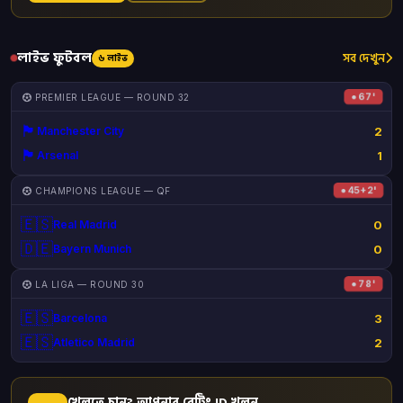
লাইভ ফুটবল
সব দেখুন
৬ লাইভ
● 67'
PREMIER LEAGUE — ROUND 32
🏴󠁧󠁢󠁥󠁮󠁧󠁿
2
Manchester City
🏴󠁧󠁢󠁥󠁮󠁧󠁿
1
Arsenal
● 45+2'
CHAMPIONS LEAGUE — QF
🇪🇸
0
Real Madrid
🇩🇪
0
Bayern Munich
● 78'
LA LIGA — ROUND 30
🇪🇸
3
Barcelona
🇪🇸
2
Atletico Madrid
খেলতে চান? আপনার বেটিং ID খুলুন