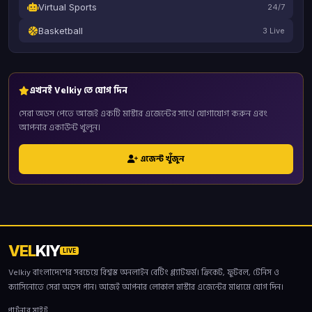
Virtual Sports
24/7
Basketball
3 Live
এখনই Velkiy তে যোগ দিন
সেরা অডস পেতে আজই একটি মাস্টার এজেন্টের সাথে যোগাযোগ করুন এবং
আপনার একাউন্ট খুলুন।
এজেন্ট খুঁজুন
VEL
KIY
LIVE
Velkiy বাংলাদেশের সবচেয়ে বিশ্বস্ত অনলাইন বেটিং প্ল্যাটফর্ম। ক্রিকেট, ফুটবল, টেনিস ও
ক্যাসিনোতে সেরা অডস পান। আজই আপনার লোকাল মাস্টার এজেন্টের মাধ্যমে যোগ দিন।
পার্টনার সাইট