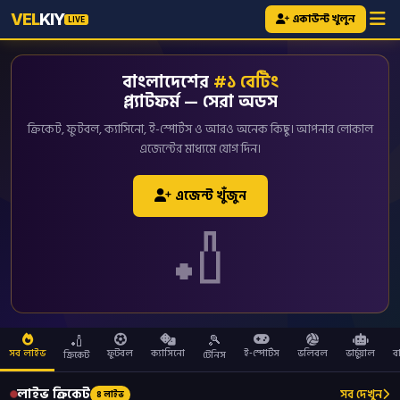
VEL
KIY
একাউন্ট খুলুন
LIVE
বাংলাদেশের
#১ বেটিং
প্ল্যাটফর্ম — সেরা অডস
ক্রিকেট, ফুটবল, ক্যাসিনো, ই-স্পোর্টস ও আরও অনেক কিছু। আপনার লোকাল
এজেন্টের মাধ্যমে যোগ দিন।
এজেন্ট খুঁজুন
🏏
🏏
🎾
সব লাইভ
ফুটবল
ক্যাসিনো
ই-স্পোর্টস
ভলিবল
ভার্চুয়াল
ব
ক্রিকেট
টেনিস
লাইভ ক্রিকেট
সব দেখুন
৪ লাইভ