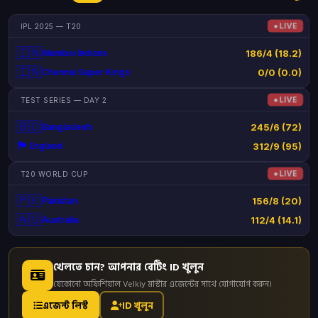
● LIVE
IPL 2025 — T20
🇮🇳
186/4 (18.2)
Mumbai Indians
🇮🇳
0/0 (0.0)
Chennai Super Kings
● LIVE
TEST SERIES — DAY 2
🇧🇩
245/6 (72)
Bangladesh
🏴󠁧󠁢󠁥󠁮󠁧󠁿
312/9 (95)
England
● LIVE
T20 WORLD CUP
🇵🇰
156/8 (20)
Pakistan
🇦🇺
112/4 (14.1)
Australia
খেলতে চান? আপনার বেটিং ID খুলুন
যেকোনো অফিশিয়াল Velkiy মাস্টার এজেন্টের সাথে যোগাযোগ করুন।
এজেন্ট লিস্ট
ID খুলুন