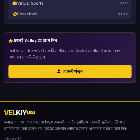
Virtual Sports
24/7
Basketball
3 Live
এখনই Velkiy তে যোগ দিন
সেরা অডস পেতে আজই একটি মাস্টার এজেন্টের সাথে যোগাযোগ করুন এবং
আপনার একাউন্ট খুলুন।
এজেন্ট খুঁজুন
VEL
KIY
LIVE
Velkiy বাংলাদেশের সবচেয়ে বিশ্বস্ত অনলাইন বেটিং প্ল্যাটফর্ম। ক্রিকেট, ফুটবল, টেনিস ও
ক্যাসিনোতে সেরা অডস পান। আজই আপনার লোকাল মাস্টার এজেন্টের মাধ্যমে যোগ দিন।
পার্টনার সাইট