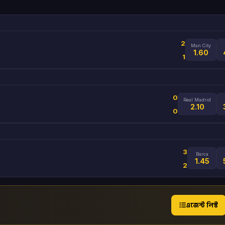
2
Man City
1.60
1
0
Real Madrid
2.10
0
3
Barca
1.45
2
এজেন্ট লিস্ট