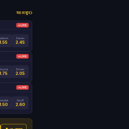
সব দেখুন
● LIVE
jokovic
Zverev
1.55
2.45
● LIVE
lcaraz
Sinner
1.75
2.05
● LIVE
wiatek
Gauff
1.50
2.60