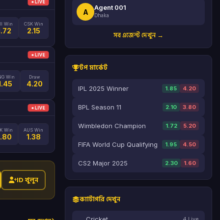
● LIVE
Agent 001
A
Dhaka
I Win
CSK Win
1.72
2.15
সব এজেন্ট দেখুন →
● LIVE
টপ মার্কেট
NG Win
Draw
1.45
4.20
IPL 2025 Winner
1.85
4.20
BPL Season 11
2.10
3.80
● LIVE
Wimbledon Champion
1.72
5.20
K Win
AUS Win
.80
1.38
FIFA World Cup Qualifying
1.95
4.50
CS2 Major 2025
2.30
1.60
ID খুলুন
ক্যাটাগরি দেখুন
Cricket
4 Live