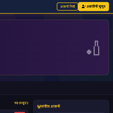
একাউন্ট খুলুন
এজেন্ট লিস্ট
🏏
সব দেখুন
মাস্টার এজেন্ট