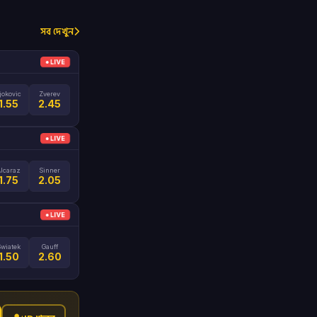
সব দেখুন
● LIVE
jokovic
Zverev
1.55
2.45
● LIVE
lcaraz
Sinner
1.75
2.05
● LIVE
wiatek
Gauff
1.50
2.60