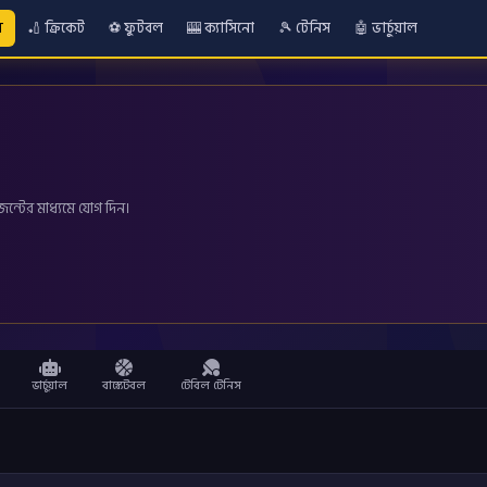
⚽ ফুটবল
ম
🏏 ক্রিকেট
🎰 ক্যাসিনো
🎾 টেনিস
🤖 ভার্চুয়াল
্টের মাধ্যমে যোগ দিন।
ভার্চুয়াল
বাস্কেটবল
টেবিল টেনিস