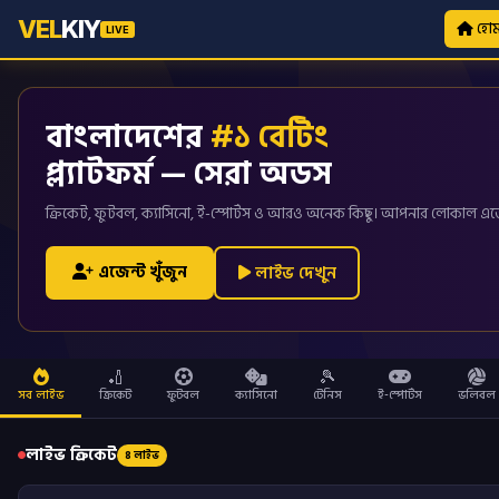
VEL
KIY
হো
LIVE
বাংলাদেশের
#১ বেটিং
প্ল্যাটফর্ম — সেরা অডস
ক্রিকেট, ফুটবল, ক্যাসিনো, ই-স্পোর্টস ও আরও অনেক কিছু। আপনার লোকাল এজেন
এজেন্ট খুঁজুন
লাইভ দেখুন
🏏
🎾
সব লাইভ
ক্রিকেট
ফুটবল
ক্যাসিনো
টেনিস
ই-স্পোর্টস
ভলিবল
লাইভ ক্রিকেট
৪ লাইভ