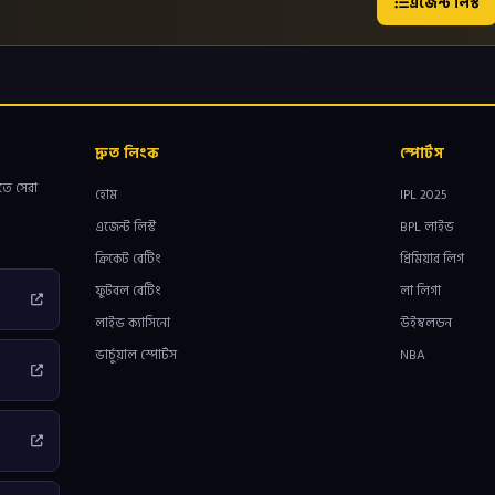
এজেন্ট লিস্ট
দ্রুত লিংক
স্পোর্টস
োতে সেরা
হোম
IPL 2025
এজেন্ট লিস্ট
BPL লাইভ
ক্রিকেট বেটিং
প্রিমিয়ার লিগ
ফুটবল বেটিং
লা লিগা
লাইভ ক্যাসিনো
উইম্বলডন
ভার্চুয়াল স্পোর্টস
NBA