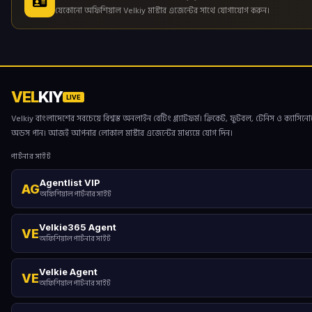
যেকোনো অফিশিয়াল Velkiy মাস্টার এজেন্টের সাথে যোগাযোগ করুন।
VEL
KIY
LIVE
Velkiy বাংলাদেশের সবচেয়ে বিশ্বস্ত অনলাইন বেটিং প্ল্যাটফর্ম। ক্রিকেট, ফুটবল, টেনিস ও ক্যাসিন
অডস পান। আজই আপনার লোকাল মাস্টার এজেন্টের মাধ্যমে যোগ দিন।
পার্টনার সাইট
Agentlist VIP
AG
অফিশিয়াল পার্টনার সাইট
Velkie365 Agent
VE
অফিশিয়াল পার্টনার সাইট
Velkie Agent
VE
অফিশিয়াল পার্টনার সাইট