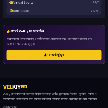
Virtual Sports
24/7
Basketball
3 Live
এখনই Velkiy তে যোগ দিন
সেরা অডস পেতে আজই একটি মাস্টার এজেন্টের সাথে যোগাযোগ করুন এবং
আপনার একাউন্ট খুলুন।
এজেন্ট খুঁজুন
VEL
KIY
LIVE
Velkiy বাংলাদেশের সবচেয়ে বিশ্বস্ত অনলাইন বেটিং প্ল্যাটফর্ম। ক্রিকেট, ফুটবল, টেনিস ও
ক্যাসিনোতে সেরা অডস পান। আজই আপনার লোকাল মাস্টার এজেন্টের মাধ্যমে যোগ দিন।
পার্টনার সাইট