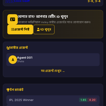
🇺🇸
3-6, 3-4
Coco Gauff
খেলতে চান? আপনার বেটিং ID খুলুন
যেকোনো অফিশিয়াল Velkiy মাস্টার এজেন্টের সাথে যোগাযোগ করুন।
এজেন্ট লিস্ট
ID খুলুন
মাস্টার এজেন্ট
Agent 001
A
Dhaka
সব এজেন্ট দেখুন →
টপ মার্কেট
IPL 2025 Winner
1.85
4.20