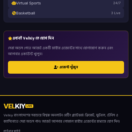
Virtual Sports
24/7
Basketball
3 Live
এখনই Velkiy তে যোগ দিন
সেরা অডস পেতে আজই একটি মাস্টার এজেন্টের সাথে যোগাযোগ করুন এবং
আপনার একাউন্ট খুলুন।
এজেন্ট খুঁজুন
VEL
KIY
LIVE
Velkiy বাংলাদেশের সবচেয়ে বিশ্বস্ত অনলাইন বেটিং প্ল্যাটফর্ম। ক্রিকেট, ফুটবল, টেনিস ও
ক্যাসিনোতে সেরা অডস পান। আজই আপনার লোকাল মাস্টার এজেন্টের মাধ্যমে যোগ দিন।
পার্টনার সাইট