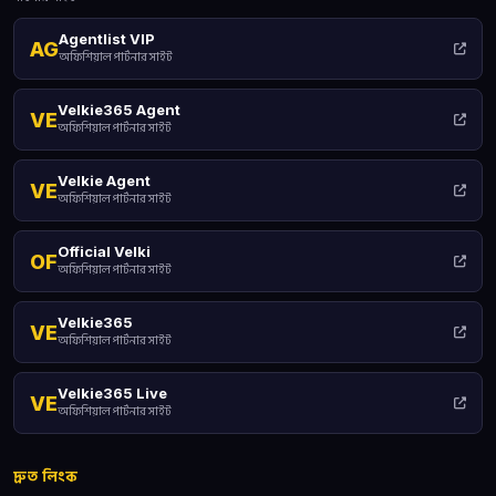
Agentlist VIP
AG
অফিশিয়াল পার্টনার সাইট
Velkie365 Agent
VE
অফিশিয়াল পার্টনার সাইট
Velkie Agent
VE
অফিশিয়াল পার্টনার সাইট
Official Velki
OF
অফিশিয়াল পার্টনার সাইট
Velkie365
VE
অফিশিয়াল পার্টনার সাইট
Velkie365 Live
VE
অফিশিয়াল পার্টনার সাইট
দ্রুত লিংক