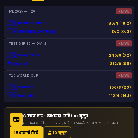
● LIVE
IPL 2025 — T20
🇮🇳
186/4 (18.2)
Mumbai Indians
🇮🇳
0/0 (0.0)
Chennai Super Kings
● LIVE
TEST SERIES — DAY 2
🇧🇩
245/6 (72)
Bangladesh
🏴󠁧󠁢󠁥󠁮󠁧󠁿
312/9 (95)
England
● LIVE
T20 WORLD CUP
🇵🇰
156/8 (20)
Pakistan
🇦🇺
112/4 (14.1)
Australia
খেলতে চান? আপনার বেটিং ID খুলুন
যেকোনো অফিশিয়াল Velkiy মাস্টার এজেন্টের সাথে যোগাযোগ করুন।
এজেন্ট লিস্ট
ID খুলুন