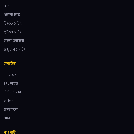
হোম
এজেন্ট লিস্ট
ক্রিকেট বেটিং
ফুটবল বেটিং
লাইভ ক্যাসিনো
ভার্চুয়াল স্পোর্টস
স্পোর্টস
IPL 2025
BPL লাইভ
প্রিমিয়ার লিগ
লা লিগা
উইম্বলডন
NBA
সাপোর্ট