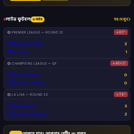
লাইভ ফুটবল
সব দেখুন
৬ লাইভ
● 67'
PREMIER LEAGUE — ROUND 32
🏴󠁧󠁢󠁥󠁮󠁧󠁿
2
Manchester City
🏴󠁧󠁢󠁥󠁮󠁧󠁿
1
Arsenal
● 45+2'
CHAMPIONS LEAGUE — QF
🇪🇸
0
Real Madrid
🇩🇪
0
Bayern Munich
● 78'
LA LIGA — ROUND 30
🇪🇸
3
Barcelona
🇪🇸
2
Atletico Madrid
খেলতে চান? আপনার বেটিং ID খুলুন