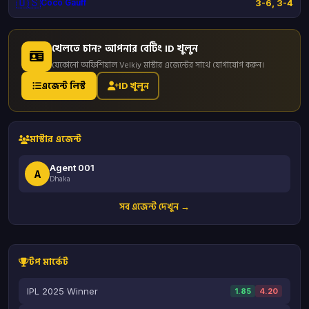
🇺🇸
3-6, 3-4
Coco Gauff
খেলতে চান? আপনার বেটিং ID খুলুন
যেকোনো অফিশিয়াল Velkiy মাস্টার এজেন্টের সাথে যোগাযোগ করুন।
এজেন্ট লিস্ট
ID খুলুন
মাস্টার এজেন্ট
Agent 001
A
Dhaka
সব এজেন্ট দেখুন →
টপ মার্কেট
IPL 2025 Winner
1.85
4.20