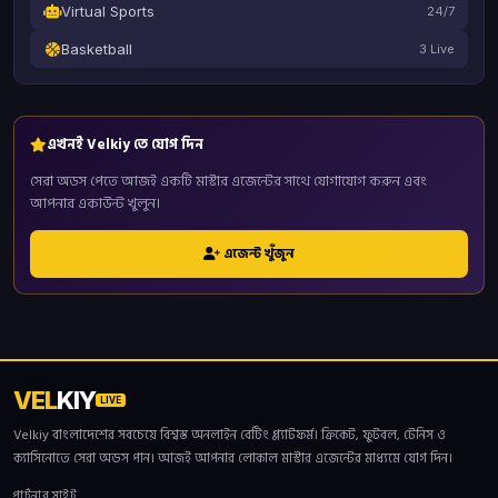
Virtual Sports
24/7
Basketball
3 Live
এখনই Velkiy তে যোগ দিন
সেরা অডস পেতে আজই একটি মাস্টার এজেন্টের সাথে যোগাযোগ করুন এবং
আপনার একাউন্ট খুলুন।
এজেন্ট খুঁজুন
VEL
KIY
LIVE
Velkiy বাংলাদেশের সবচেয়ে বিশ্বস্ত অনলাইন বেটিং প্ল্যাটফর্ম। ক্রিকেট, ফুটবল, টেনিস ও
ক্যাসিনোতে সেরা অডস পান। আজই আপনার লোকাল মাস্টার এজেন্টের মাধ্যমে যোগ দিন।
পার্টনার সাইট