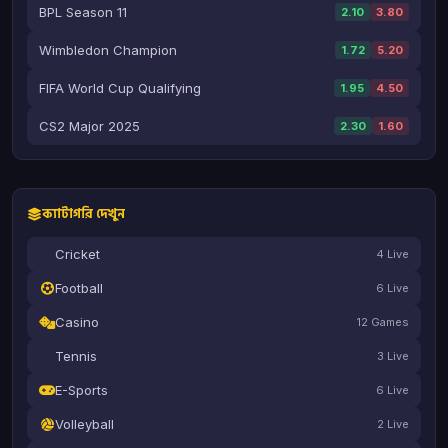
BPL Season 11
2.10
3.80
Wimbledon Champion
1.72
5.20
FIFA World Cup Qualifying
1.95
4.50
CS2 Major 2025
2.30
1.60
ক্যাটাগরি দেখুন
Cricket
4 Live
Football
6 Live
Casino
12 Games
Tennis
3 Live
E-Sports
6 Live
Volleyball
2 Live