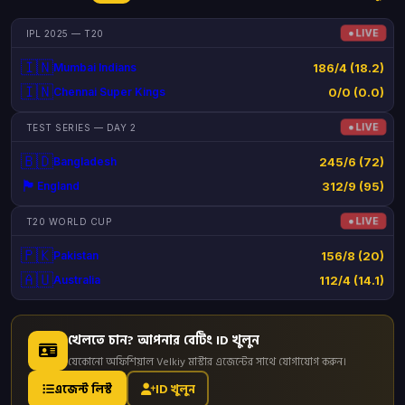
● LIVE
IPL 2025 — T20
🇮🇳
186/4 (18.2)
Mumbai Indians
🇮🇳
0/0 (0.0)
Chennai Super Kings
● LIVE
TEST SERIES — DAY 2
🇧🇩
245/6 (72)
Bangladesh
🏴󠁧󠁢󠁥󠁮󠁧󠁿
312/9 (95)
England
● LIVE
T20 WORLD CUP
🇵🇰
156/8 (20)
Pakistan
🇦🇺
112/4 (14.1)
Australia
খেলতে চান? আপনার বেটিং ID খুলুন
যেকোনো অফিশিয়াল Velkiy মাস্টার এজেন্টের সাথে যোগাযোগ করুন।
এজেন্ট লিস্ট
ID খুলুন