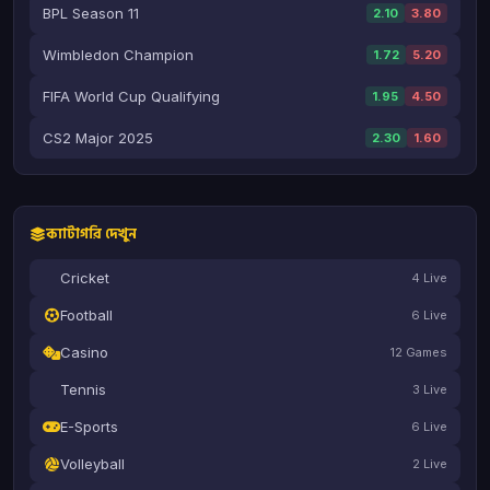
BPL Season 11
2.10
3.80
Wimbledon Champion
1.72
5.20
FIFA World Cup Qualifying
1.95
4.50
CS2 Major 2025
2.30
1.60
ক্যাটাগরি দেখুন
Cricket
4 Live
Football
6 Live
Casino
12 Games
Tennis
3 Live
E-Sports
6 Live
Volleyball
2 Live