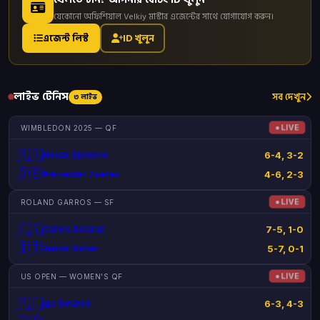
যেকোনো অফিশিয়াল Velkiy মাস্টার এজেন্টের সাথে যোগাযোগ করুন।
এজেন্ট লিস্ট
ID খুলুন
লাইভ টেনিস
সব দেখুন
৩ লাইভ
● LIVE
WIMBLEDON 2025 — QF
🇷🇸
6-4, 3-2
Novak Djokovic
🇩🇪
4-6, 2-3
Alexander Zverev
● LIVE
ROLAND GARROS — SF
🇪🇸
7-5, 1-0
Carlos Alcaraz
🇮🇹
5-7, 0-1
Jannik Sinner
● LIVE
US OPEN — WOMEN'S QF
🇵🇱
6-3, 4-3
Iga Swiatek